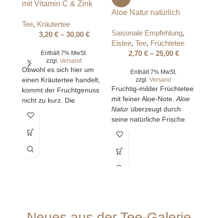
mit Vitamin C & Zink
Aloe Natur natürlich
Tee
,
Kräutertee
Saisonale Empfehlung
,
3,20
€
–
30,00
€
Eistee
,
Tee
,
Früchtetee
2,70
€
–
25,00
€
Enthält 7% MwSt.
Alpe
zzgl.
Versand
Obwohl es sich hier um
Enthält 7% MwSt.
Tee
,
einen Kräutertee handelt,
zzgl.
Versand
Fruchtig-milder Früchtetee
kommt der Fruchtgenuss
mit feiner Aloe-Note.
Aloe
nicht zu kurz. Die
Natur
überzeugt durch
enthaltenen Nährstoffe
seine natürliche Frische
Vitamin C und Zink tragen
Heidi
und eignet sich perfekt als
zu einer normalen Funktion
aroma
heißer Tee oder
des Immunsystems bei.
Alpen
erfrischender Eistee –
Zusätzlich enthält er die
koffeinfrei und ideal für
traditionsreiche Pflanze
jeden Tag.
Zistrose, die seit langer
Zeit im Mittelmeerraum
beliebt ist. Eben ein echtes
Multitalent!
Neues aus der Tee-Galerie