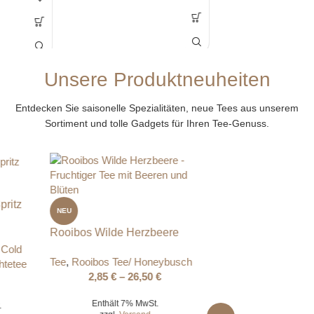
Unsere Produktneuheiten
Entdecken Sie saisonelle Spezialitäten, neue Tees aus unserem
Sortiment und tolle Gadgets für Ihren Tee-Genuss.
NEU
NEU
Aloe Natur natürlich
Rooibos Wilde Herzbeere
Saisonale Empfehlung
,
Eistee
,
Tee
,
Rooibos Tee/ Honeybusch
Tee
,
Früchtetee
2,85
€
–
26,50
€
2,70
€
–
25,00
€
Enthält 7% MwSt.
Enthält 7% MwSt.