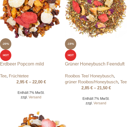
-20%
-19%
HOT
HOT
Erdbeer Popcorn mild
Grüner Honeybusch Feenduft
Tee
,
Früchtetee
Rooibos Tee/ Honeybusch
,
2,95
€
–
22,00
€
grüner Rooibos/Honeybusch
,
Tee
2,85
€
–
21,50
€
Enthält 7% MwSt.
zzgl.
Versand
Enthält 7% MwSt.
zzgl.
Versand
-19%