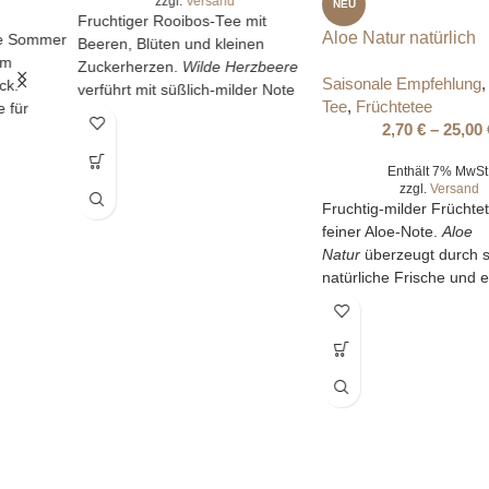
zzgl.
Versand
zzgl.
Versand
Fruchtiger Rooibos-Tee mit
Fruchtig-milder Früchtetee mit
Beeren, Blüten und kleinen
feiner Aloe-Note.
Aloe
Zuckerherzen.
Wilde Herzbeere
Natur
überzeugt durch seine
verführt mit süßlich-milder Note
natürliche Frische und eignet sich
und ist koffeinfrei – perfekt für
perfekt als heißer Tee oder
gemütliche Genussmomente.
erfrischender Eistee – koffeinfrei
und ideal für jeden Tag.