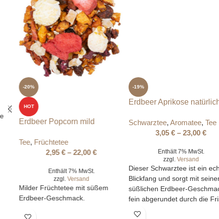
Erdbeer Aprikose natürlich
Schwarztee
,
Aromatee
,
Tee
3,05
€
–
23,00
€
Enthält 7% MwSt.
zzgl.
Versand
Dieser Schwarztee ist ein echter
Blickfang und sorgt mit seinem
-20%
süßlichen Erdbeer-Geschmack,
fein abgerundet durch die Frische
HOT
der Aprikose, für echte
Erdbeer Popcorn mild
Lebenslust und neuen Schwung.
Tee
,
Früchtetee
2,95
€
–
22,00
€
Enthält 7% MwSt.
zzgl.
Versand
Milder Früchtetee mit süßem
Erdbeer-Geschmack.