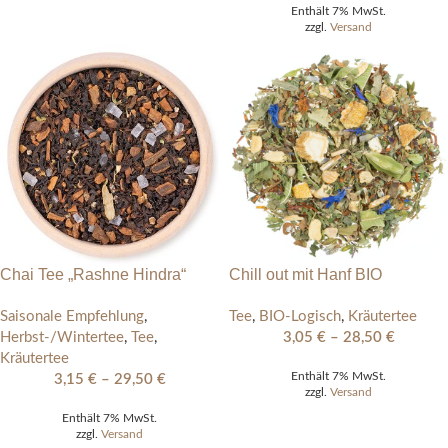
Enthält 7% MwSt.
zzgl.
Versand
Chai Tee „Rashne Hindra“
Chill out mit Hanf BIO
Saisonale Empfehlung
,
Tee
,
BIO-Logisch
,
Kräutertee
Herbst-/Wintertee
,
Tee
,
3,05
€
–
28,50
€
Kräutertee
Enthält 7% MwSt.
3,15
€
–
29,50
€
zzgl.
Versand
Enthält 7% MwSt.
zzgl.
Versand