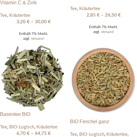
Vitamin C & Zink
Tee
,
Kräutertee
2,85
€
–
26,50
€
Tee
,
Kräutertee
3,20
€
–
30,00
€
Enthält 7% MwSt.
zzgl.
Versand
Enthält 7% MwSt.
zzgl.
Versand
Basentee BIO
BIO Fenchel ganz
Tee
,
BIO-Logisch
,
Kräutertee
6,70
€
–
64,75
€
Tee
,
BIO-Logisch
,
Kräutertee
,