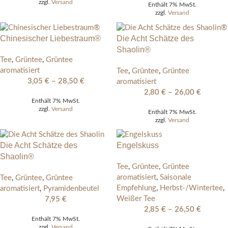
zzgl.
Versand
Enthält 7% MwSt.
zzgl.
Versand
Chinesischer Liebestraum®
Die Acht Schätze des
Shaolin®
Tee
,
Grüntee
,
Grüntee
aromatisiert
Tee
,
Grüntee
,
Grüntee
3,05
€
–
28,50
€
aromatisiert
2,80
€
–
26,00
€
Enthält 7% MwSt.
zzgl.
Versand
Enthält 7% MwSt.
zzgl.
Versand
Die Acht Schätze des
Engelskuss
Shaolin®
Tee
,
Grüntee
,
Grüntee
aromatisiert
,
Saisonale
Tee
,
Grüntee
,
Grüntee
Empfehlung
,
Herbst-/Wintertee
,
aromatisiert
,
Pyramidenbeutel
Weißer Tee
7,95
€
2,85
€
–
26,50
€
Enthält 7% MwSt.
zzgl.
Versand