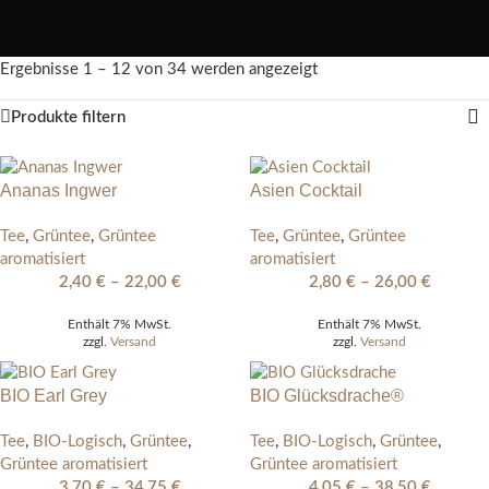
Ergebnisse 1 – 12 von 34 werden angezeigt
Produkte filtern
Ananas Ingwer
Asien Cocktail
Tee
,
Grüntee
,
Grüntee
Tee
,
Grüntee
,
Grüntee
aromatisiert
aromatisiert
2,40
€
–
22,00
€
2,80
€
–
26,00
€
Enthält 7% MwSt.
Enthält 7% MwSt.
zzgl.
Versand
zzgl.
Versand
BIO Earl Grey
BIO Glücksdrache®
Tee
,
BIO-Logisch
,
Grüntee
,
Tee
,
BIO-Logisch
,
Grüntee
,
Grüntee aromatisiert
Grüntee aromatisiert
3,70
€
–
34,75
€
4,05
€
–
38,50
€