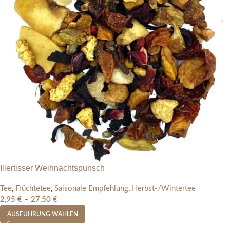
Illertisser Weihnachtspunsch
Tee
,
Früchtetee
,
Saisonale Empfehlung
,
Herbst-/Wintertee
2,95
€
–
27,50
€
AUSFÜHRUNG WÄHLEN