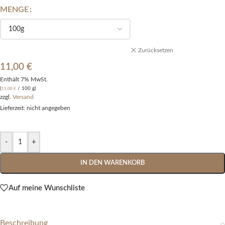
MENGE
Alternative:
Zurücksetzen
11,00
€
Enthält 7% MwSt.
(
/ 100 g)
11,00
€
zzgl.
Versand
Lieferzeit: nicht angegeben
-
+
IN DEN WARENKORB
Auf meine Wunschliste
Beschreibung