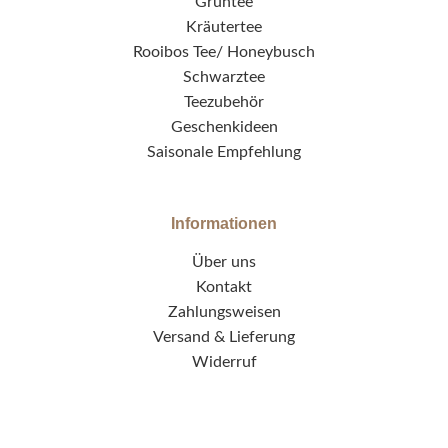
Grüntee
Kräutertee
Rooibos Tee/ Honeybusch
Schwarztee
Teezubehör
Geschenkideen
Saisonale Empfehlung
Informationen
Über uns
Kontakt
Zahlungsweisen
Versand & Lieferung
Widerruf
Allgemeine Geschäftsbedingungen
© Tee Galerie Illertissen 2022 / made by
Imagewunder