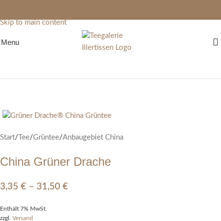
Skip to navigation
Skip to main content
Menu
Start
/
Tee
/
Grüntee
/
Anbaugebiet China
China Grüner Drache
3,35
€
–
31,50
€
Enthält 7% MwSt.
zzgl.
Versand