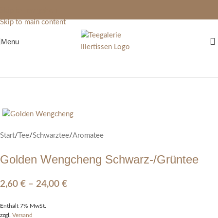
Skip to navigation
Skip to main content
Menu
Start
/
Tee
/
Schwarztee
/
Aromatee
Golden Wengcheng Schwarz-/Grüntee
2,60
€
–
24,00
€
Enthält 7% MwSt.
zzgl.
Versand