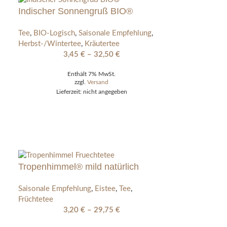
Indischer Sonnengruß BIO®
Tee
,
BIO-Logisch
,
Saisonale Empfehlung
,
Herbst-/Wintertee
,
Kräutertee
3,45
€
–
32,50
€
Enthält 7% MwSt.
zzgl.
Versand
Lieferzeit: nicht angegeben
Tropenhimmel® mild natürlich
Saisonale Empfehlung
,
Eistee
,
Tee
,
Früchtetee
3,20
€
–
29,75
€