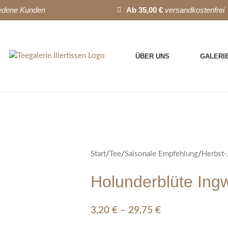
iedene Kunden
Ab 35,00 €
versandkostenfrei
ÜBER UNS
GALERI
Start
/
Tee
/
Saisonale Empfehlung
/
Herbst-
Holunderblüte Ing
3,20
€
–
29,75
€