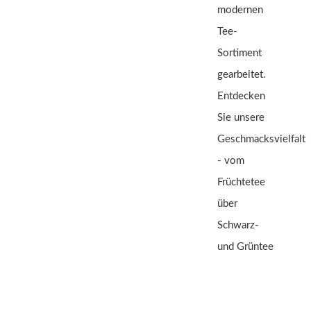
modernen
Tee-
Sortiment
gearbeitet.
Entdecken
Sie unsere
Geschmacksvielfalt
- vom
Früchtetee
über
Schwarz-
und Grüntee
bis hin zum
Rooibos