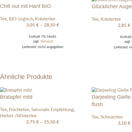
Chill out mit Hanf BIO
Glücklicher Augen
Tee
,
BIO-Logisch
,
Kräutertee
Tee
,
Kräutertee
3,05
€
–
28,50
€
2,85
€
Enthält 7% MwSt.
Enthäl
zzgl.
Versand
zzgl.
Lieferzeit: nicht angegeben
Lieferzeit: 
Ähnliche Produkte
Bratapfel mild
Darjeeling Giell
flush
Tee
,
Früchtetee
,
Saisonale Empfehlung
,
Herbst-/Wintertee
Tee
,
Schwarztee
2,75
€
–
25,50
€
3,10
€