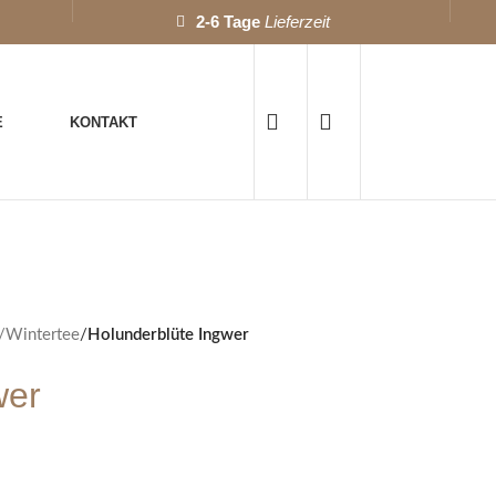
2-6 Tage
Lieferzeit
E
KONTAKT
/Wintertee
/
Holunderblüte Ingwer
wer