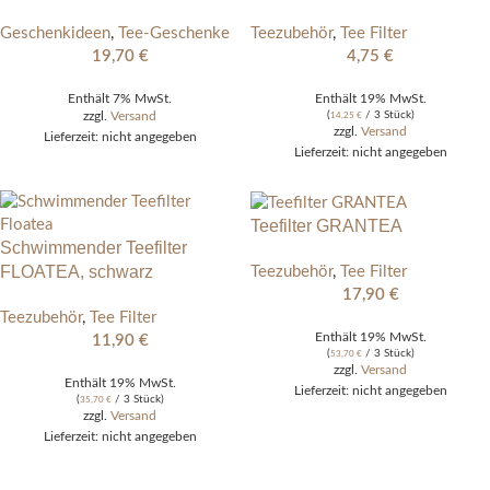
Geschenkideen
,
Tee-Geschenke
Teezubehör
,
Tee Filter
19,70
€
4,75
€
Enthält 7% MwSt.
Enthält 19% MwSt.
zzgl.
Versand
(
/ 3 Stück)
14,25
€
zzgl.
Versand
Lieferzeit: nicht angegeben
Lieferzeit: nicht angegeben
Teefilter GRANTEA
Schwimmender Teefilter
FLOATEA, schwarz
Teezubehör
,
Tee Filter
17,90
€
Teezubehör
,
Tee Filter
Enthält 19% MwSt.
11,90
€
(
/ 3 Stück)
53,70
€
zzgl.
Versand
Enthält 19% MwSt.
Lieferzeit: nicht angegeben
(
/ 3 Stück)
35,70
€
zzgl.
Versand
Lieferzeit: nicht angegeben