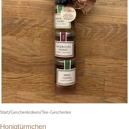
Start
/
Geschenkideen
/
Tee-Geschenke
Honigtürmchen