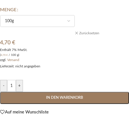
MENGE
Alternative:
Zurücksetzen
4,70
€
Enthält 7% MwSt.
(
/ 100 g)
4,70
€
zzgl.
Versand
Lieferzeit: nicht angegeben
-
+
IN DEN WARENKORB
Auf meine Wunschliste