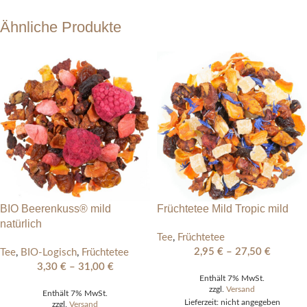
Ähnliche Produkte
BIO Beerenkuss® mild
Früchtetee Mild Tropic mild
natürlich
Tee
,
Früchtetee
2,95
€
–
27,50
€
Tee
,
BIO-Logisch
,
Früchtetee
3,30
€
–
31,00
€
Enthält 7% MwSt.
zzgl.
Versand
Enthält 7% MwSt.
Lieferzeit: nicht angegeben
zzgl.
Versand