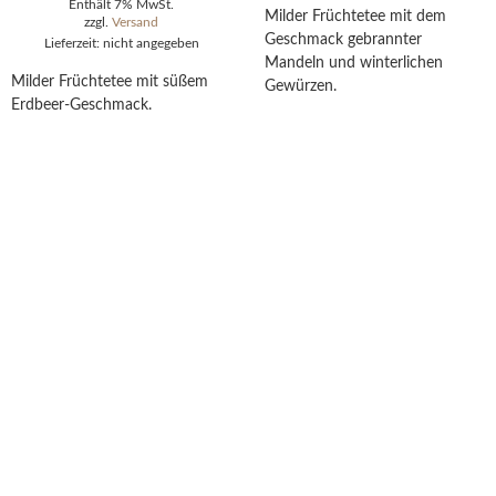
Enthält 7% MwSt.
Milder Früchtetee mit dem
zzgl.
Versand
Geschmack gebrannter
Lieferzeit: nicht angegeben
Mandeln und winterlichen
Milder Früchtetee mit süßem
Gewürzen.
Erdbeer-Geschmack.
AUSFÜHRUNG
WÄHLEN
AUSFÜHRUNG
WÄHLEN