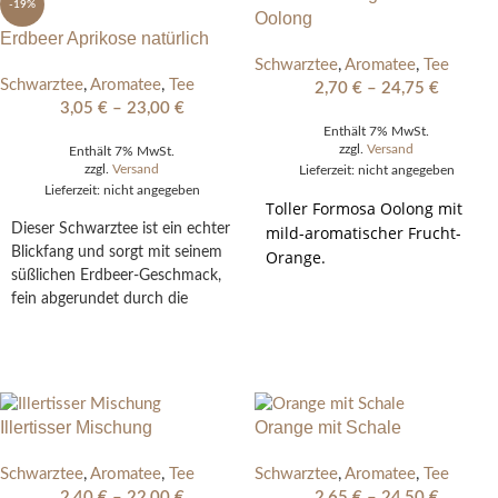
-19%
Oolong
Erdbeer Aprikose natürlich
Schwarztee
,
Aromatee
,
Tee
Schwarztee
,
Aromatee
,
Tee
2,70
€
–
24,75
€
3,05
€
–
23,00
€
Enthält 7% MwSt.
zzgl.
Versand
Enthält 7% MwSt.
zzgl.
Versand
Lieferzeit: nicht angegeben
Lieferzeit: nicht angegeben
Toller Formosa Oolong mit
Dieser Schwarztee ist ein echter
mild-aromatischer Frucht-
Blickfang und sorgt mit seinem
Orange.
süßlichen Erdbeer-Geschmack,
AUSFÜHRUNG
fein abgerundet durch die
WÄHLEN
Frische der Aprikose, für echte
AUSFÜHRUNG
Lebenslust und neuen Schwung.
WÄHLEN
Illertisser Mischung
Orange mit Schale
Schwarztee
,
Aromatee
,
Tee
Schwarztee
,
Aromatee
,
Tee
2,40
€
–
22,00
€
2,65
€
–
24,50
€