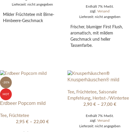
Lieferzeit: nicht angegeben
Enthält 7% MwSt.
zzgl.
Versand
Milder Früchtetee mit Birne-
Lieferzeit: nicht angegeben
Himbeere-Geschmack
Frischer, blumiger First Flush,
AUSFÜHRUNG
aromatisch, mit mildem
WÄHLEN
Geschmack und heller
Tassenfarbe.
AUSFÜHRUNG
WÄHLEN
Knusperhäuschen® mild
-20%
Tee
,
Früchtetee
,
Saisonale
HOT
Empfehlung
,
Herbst-/Wintertee
Erdbeer Popcorn mild
2,90
€
–
27,00
€
Tee
,
Früchtetee
Enthält 7% MwSt.
zzgl.
Versand
2,95
€
–
22,00
€
Lieferzeit: nicht angegeben