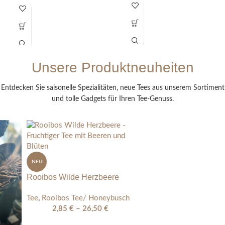
Unsere Produktneuheiten
Entdecken Sie saisonelle Spezialitäten, neue Tees aus unserem Sortiment
und tolle Gadgets für Ihren Tee-Genuss.
NEU
NEU
Aloe Natur natürlich
Rooibos Wilde Herzbeere
Saisonale Empfehlung
,
Eistee
,
Tee
,
Rooibos Tee/ Honeybusch
Tee
,
Früchtetee
2,85
€
–
26,50
€
2,70
€
–
25,00
€