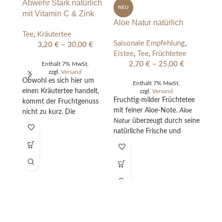
Abwehr Stark natürlich
NEU
mit Vitamin C & Zink
Aloe Natur natürlich
Tee
,
Kräutertee
Saisonale Empfehlung
,
3,20
€
–
30,00
€
Eistee
,
Tee
,
Früchtetee
2,70
€
–
25,00
€
Enthält 7% MwSt.
Alpe
zzgl.
Versand
Obwohl es sich hier um
Enthält 7% MwSt.
Tee
,
einen Kräutertee handelt,
zzgl.
Versand
Fruchtig-milder Früchtetee
kommt der Fruchtgenuss
mit feiner Aloe-Note.
Aloe
nicht zu kurz. Die
Natur
überzeugt durch seine
enthaltenen Nährstoffe
natürliche Frische und
Vitamin C und Zink tragen
Heidi
eignet sich perfekt als
zu einer normalen Funktion
aroma
heißer Tee oder
des Immunsystems bei.
Alpen
erfrischender Eistee –
Zusätzlich enthält er die
koffeinfrei und ideal für
traditionsreiche Pflanze
jeden Tag.
Zistrose, die seit langer Zeit
im Mittelmeerraum beliebt
ist. Eben ein echtes
Multitalent!