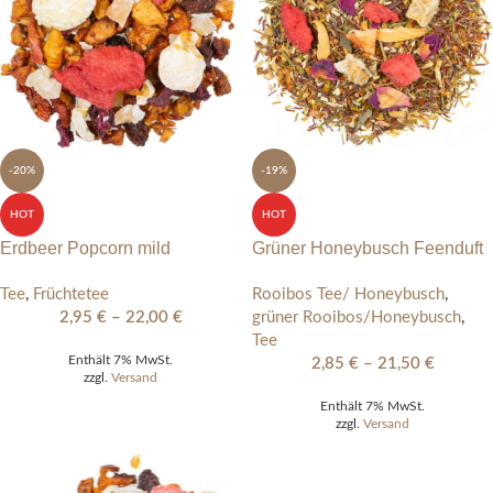
-20%
-19%
HOT
HOT
Erdbeer Popcorn mild
Grüner Honeybusch Feenduft
Tee
,
Früchtetee
Rooibos Tee/ Honeybusch
,
2,95
€
–
22,00
€
grüner Rooibos/Honeybusch
,
Tee
Enthält 7% MwSt.
2,85
€
–
21,50
€
zzgl.
Versand
Enthält 7% MwSt.
zzgl.
Versand