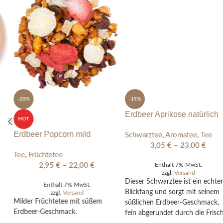
-19%
Erdbeer Aprikose natürlich
Schwarztee
,
Aromatee
,
Tee
3,05
€
–
23,00
€
Enthält 7% MwSt.
zzgl.
Versand
Dieser Schwarztee ist ein echter
Blickfang und sorgt mit seinem
-20%
süßlichen Erdbeer-Geschmack,
fein abgerundet durch die Frische
HOT
der Aprikose, für echte Lebenslust
Erdbeer Popcorn mild
und neuen Schwung.
Tee
,
Früchtetee
2,95
€
–
22,00
€
Enthält 7% MwSt.
zzgl.
Versand
Milder Früchtetee mit süßem
Erdbeer-Geschmack.