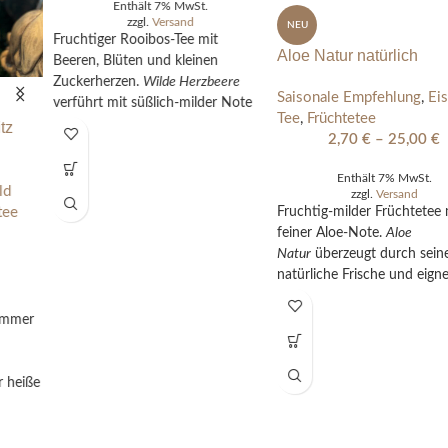
Enthält 7% MwSt.
Enthält 7% MwSt.
zzgl.
Versand
zzgl.
Versand
Fruchtiger Rooibos-Tee mit
Fruchtig-milder Früchtetee mit
Beeren, Blüten und kleinen
feiner Aloe-Note.
Aloe
Zuckerherzen.
Wilde Herzbeere
Natur
überzeugt durch seine
verführt mit süßlich-milder Note
natürliche Frische und eignet sich
und ist koffeinfrei – perfekt für
perfekt als heißer Tee oder
gemütliche Genussmomente.
erfrischender Eistee – koffeinfrei
und ideal für jeden Tag.