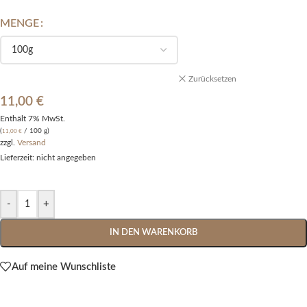
MENGE
Alternative:
Zurücksetzen
11,00
€
Enthält 7% MwSt.
(
/ 100 g)
11,00
€
zzgl.
Versand
Lieferzeit: nicht angegeben
-
+
IN DEN WARENKORB
Auf meine Wunschliste