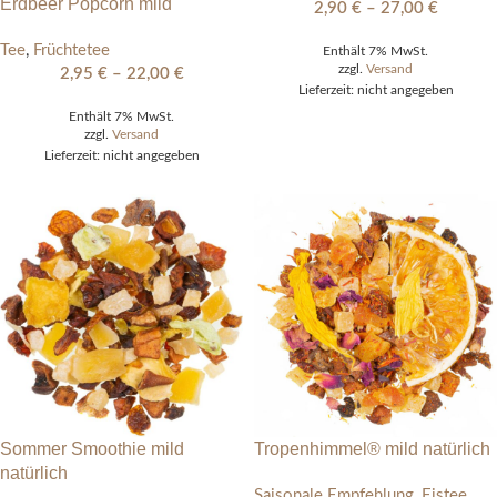
Erdbeer Popcorn mild
2,90
€
–
27,00
€
Tee
,
Früchtetee
Enthält 7% MwSt.
zzgl.
Versand
2,95
€
–
22,00
€
Lieferzeit: nicht angegeben
Enthält 7% MwSt.
zzgl.
Versand
Lieferzeit: nicht angegeben
Sommer Smoothie mild
Tropenhimmel® mild natürlich
natürlich
Saisonale Empfehlung
,
Eistee
,