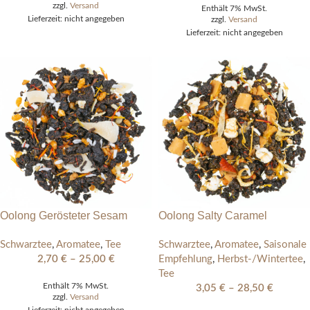
zzgl.
Versand
Enthält 7% MwSt.
Lieferzeit: nicht angegeben
zzgl.
Versand
Lieferzeit: nicht angegeben
Oolong Gerösteter Sesam
Oolong Salty Caramel
Schwarztee
,
Aromatee
,
Tee
Schwarztee
,
Aromatee
,
Saisonale
2,70
€
–
25,00
€
Empfehlung
,
Herbst-/Wintertee
,
Tee
Enthält 7% MwSt.
3,05
€
–
28,50
€
zzgl.
Versand