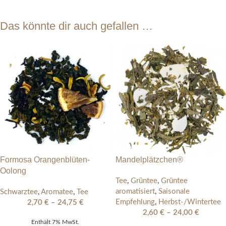
Das könnte dir auch gefallen …
Formosa Orangenblüten-
Mandelplätzchen®
Oolong
Tee
,
Grüntee
,
Grüntee
aromatisiert
,
Saisonale
Schwarztee
,
Aromatee
,
Tee
Empfehlung
,
Herbst-/Wintertee
2,70
€
–
24,75
€
2,60
€
–
24,00
€
Enthält 7% MwSt.