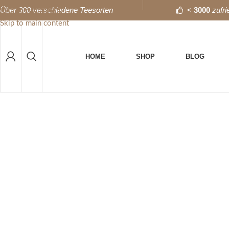
Über 300 verschiedene Teesorten
<
3000
zufr
Skip to navigation
Skip to main content
HOME
SHOP
BLOG