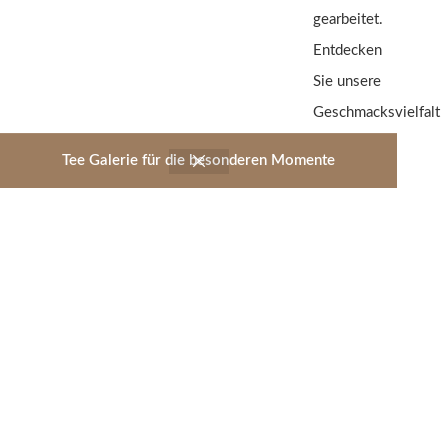
gearbeitet.
Entdecken
Sie unsere
Geschmacksvielfalt
- vom
Tee Galerie für die besonderen Momente
Früchtetee
über
Schwarz-
und Grüntee
bis hin zum
Rooibos
oder
Kräutertee.
© Tee Galerie Illertissen 2022 / made by
Imagewunder
Vertrag widerrufen