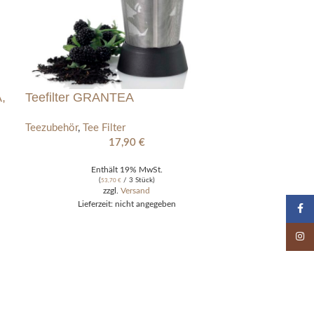
,
Teefilter GRANTEA
Teezubehör
,
Tee Filter
17,90
€
Enthält 19% MwSt.
(
/ 3 Stück)
53,70
€
zzgl.
Versand
Lieferzeit: nicht angegeben
Faceb
Insta