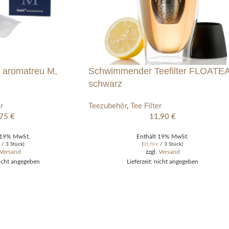
i® aromatreu M,
Schwimmender Teefilter FLOATEA
schwarz
r
Teezubehör
,
Tee Filter
,75
€
11,90
€
 19% MwSt.
Enthält 19% MwSt.
/ 3 Stück)
(
/ 3 Stück)
35,70
€
Versand
zzgl.
Versand
nicht angegeben
Lieferzeit: nicht angegeben