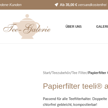
iedene Kunden
Ab 35,00 €
versandkostenfrei
ÜBER UNS
GALER
Start
/
Teezubehör
/
Tee Filter
/
Papierfilter
Papierfilter teeli®
Passend für alle Teefilterhalter. Doppelt
chlorfrei gebleicht, kompostierbar!