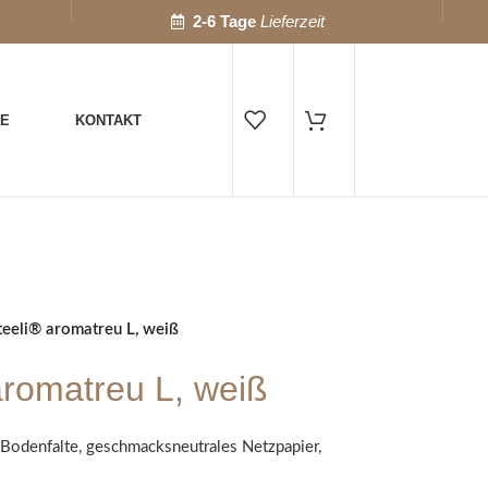
2-6 Tage
Lieferzeit
IE
KONTAKT
 teeli® aromatreu L, weiß
 aromatreu L, weiß
e Bodenfalte, geschmacksneutrales Netzpapier,