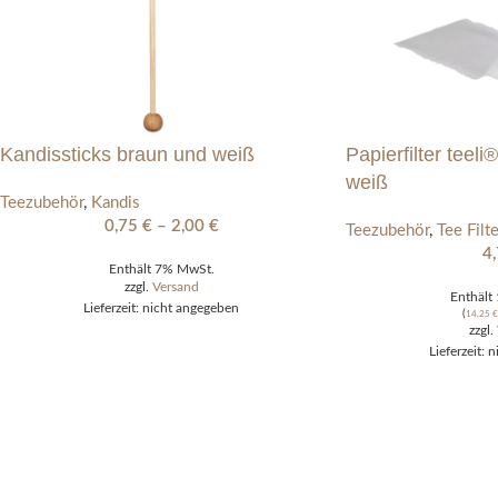
Kandissticks braun und weiß
Papierfilter teel
weiß
Teezubehör
,
Kandis
0,75
€
–
2,00
€
Teezubehör
,
Tee Filte
4
Enthält 7% MwSt.
zzgl.
Versand
Enthält
Lieferzeit: nicht angegeben
(
14,25
€
zzgl.
Lieferzeit: 