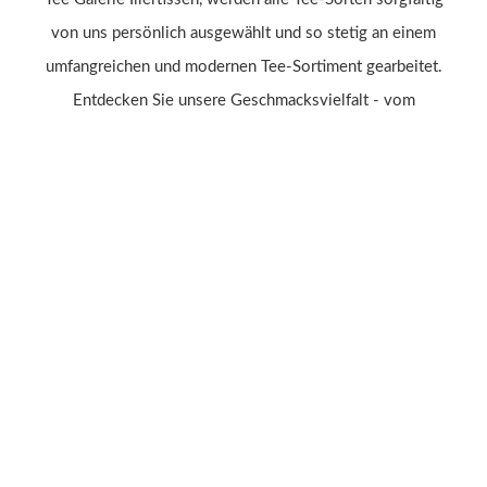
von uns persönlich ausgewählt und so stetig an einem
umfangreichen und modernen Tee-Sortiment gearbeitet.
Entdecken Sie unsere Geschmacksvielfalt - vom
Früchtetee über Schwarz- und Grüntee bis hin zum
Rooibos oder Kräutertee.
Jetzt shoppen
Tee
Früchtetee
Grüntee
Kräutertee
Rooibos Tee/ Honeybusch
Schwarztee
Teezubehör
Geschenkideen