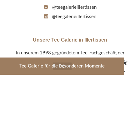
@teegalerieillertissen
@teegalerieillertissen
Unsere Tee Galerie in Illertissen
In unserem 1998 gegründetem Tee-Fachgeschäft, der
Tee Galerie Illertissen, werden alle Tee-Sorten sorgfältig
Tee Galerie für die besonderen Momente
von uns persönlich ausgewählt und so stetig an einem
umfangreichen und modernen Tee-Sortiment gearbeitet.
Entdecken Sie unsere Geschmacksvielfalt - vom
Früchtetee über Schwarz- und Grüntee bis hin zum
Rooibos oder Kräutertee.
Jetzt shoppen