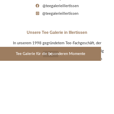
@teegalerieillertissen
@teegalerieillertissen
Unsere Tee Galerie in Illertissen
In unserem 1998 gegründetem Tee-Fachgeschäft, der
Tee Galerie Illertissen, werden alle Tee-Sorten sorgfältig
Tee Galerie für die besonderen Momente
von uns persönlich ausgewählt und so stetig an einem
umfangreichen und modernen Tee-Sortiment gearbeitet.
Entdecken Sie unsere Geschmacksvielfalt - vom
Früchtetee über Schwarz- und Grüntee bis hin zum
Rooibos oder Kräutertee.
Jetzt shoppen