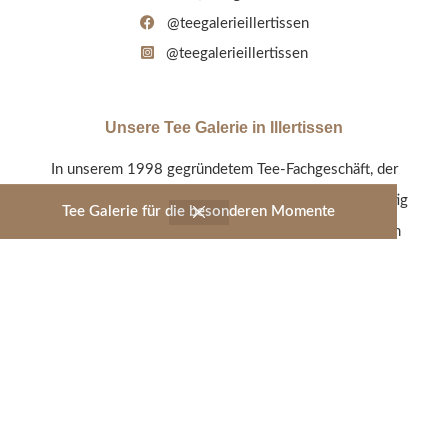
@teegalerieillertissen
@teegalerieillertissen
Unsere Tee Galerie in Illertissen
In unserem 1998 gegründetem Tee-Fachgeschäft, der
Tee Galerie Illertissen, werden alle Tee-Sorten sorgfältig
Tee Galerie für die besonderen Momente
von uns persönlich ausgewählt und so stetig an einem
umfangreichen und modernen Tee-Sortiment gearbeitet.
Entdecken Sie unsere Geschmacksvielfalt - vom
Früchtetee über Schwarz- und Grüntee bis hin zum
Rooibos oder Kräutertee.
Jetzt shoppen