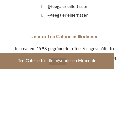
@teegalerieillertissen
@teegalerieillertissen
Unsere Tee Galerie in Illertissen
In unserem 1998 gegründetem Tee-Fachgeschäft, der
Tee Galerie Illertissen, werden alle Tee-Sorten sorgfältig
Tee Galerie für die besonderen Momente
von uns persönlich ausgewählt und so stetig an einem
umfangreichen und modernen Tee-Sortiment gearbeitet.
Entdecken Sie unsere Geschmacksvielfalt - vom
Früchtetee über Schwarz- und Grüntee bis hin zum
Rooibos oder Kräutertee.
Jetzt shoppen