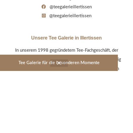
@teegalerieillertissen
@teegalerieillertissen
Unsere Tee Galerie in Illertissen
In unserem 1998 gegründetem Tee-Fachgeschäft, der
Tee Galerie Illertissen, werden alle Tee-Sorten sorgfältig
Tee Galerie für die besonderen Momente
von uns persönlich ausgewählt und so stetig an einem
umfangreichen und modernen Tee-Sortiment gearbeitet.
Entdecken Sie unsere Geschmacksvielfalt - vom
Früchtetee über Schwarz- und Grüntee bis hin zum
Rooibos oder Kräutertee.
Jetzt shoppen